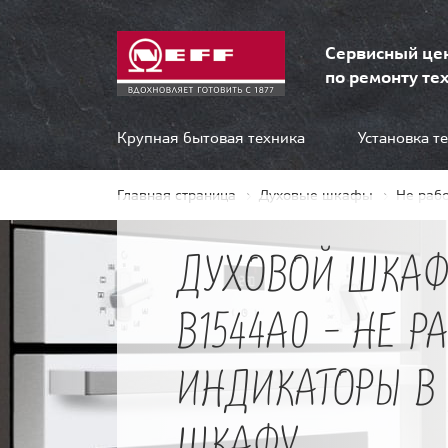
Сервисный це
по ремонту тех
Крупная бытовая техника
Установка т
Главная страница
Духовые шкафы
Не раб
ДУХОВОЙ ШКАФ
B1544A0 - НЕ Р
ИНДИКАТОРЫ В
ШКАФУ