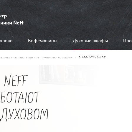
нтр
ники Neff
ехники
Кофемашины
Духовые шкафы
Про
отают индикаторы в духовом шкафу
NEFF B1544A0
 NEFF
АБОТАЮТ
 ДУХОВОМ