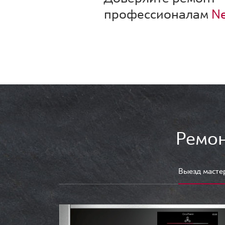
профессионалам
Ne
Ремон
Выезд масте