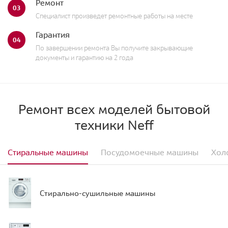
Ремонт
03
Специалист произведет ремонтные работы на месте
Гарантия
04
По завершении ремонта Вы получите закрывающие
документы и гарантию на 2 года
Ремонт всех моделей бытовой
техники Neff
Стиральные машины
Посудомоечные машины
Хол
Стирально-сушильные машины