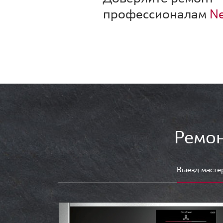
профессионалам
Ne
Ремон
Выезд масте