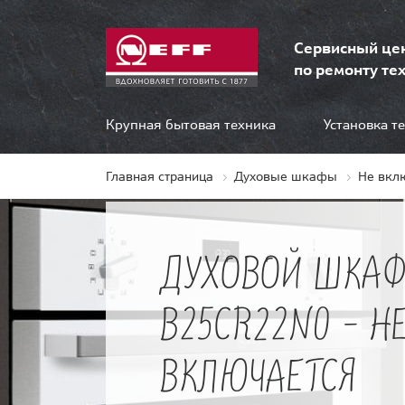
Сервисный це
по ремонту тех
Крупная бытовая техника
Установка т
Главная страница
Духовые шкафы
Не вкл
ДУХОВОЙ ШКАФ
B25CR22N0 - Н
ВКЛЮЧАЕТСЯ