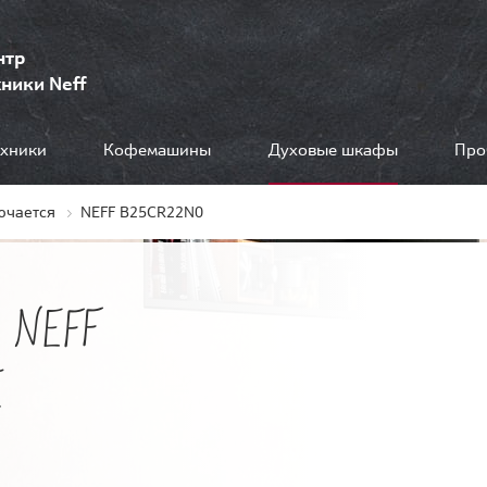
нтр
ники Neff
ехники
Кофемашины
Духовые шкафы
Про
ючается
NEFF B25CR22N0
 NEFF
Е