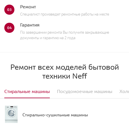
Ремонт
03
Специалист произведет ремонтные работы на месте
Гарантия
04
По завершении ремонта Вы получите закрывающие
документы и гарантию на 2 года
Ремонт всех моделей бытовой
техники Neff
Стиральные машины
Посудомоечные машины
Хол
Стирально-сушильные машины