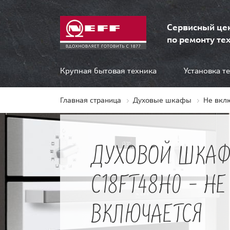
Сервисный це
по ремонту тех
Крупная бытовая техника
Установка т
Главная страница
Духовые шкафы
Не вкл
ДУХОВОЙ ШКАФ
C18FT48H0 - НЕ
ВКЛЮЧАЕТСЯ