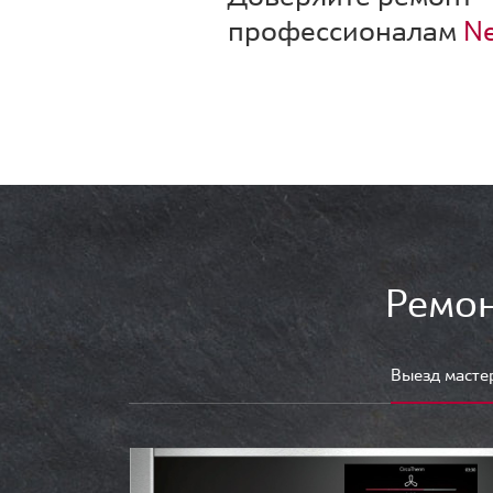
профессионалам
Ne
Ремон
Выезд масте