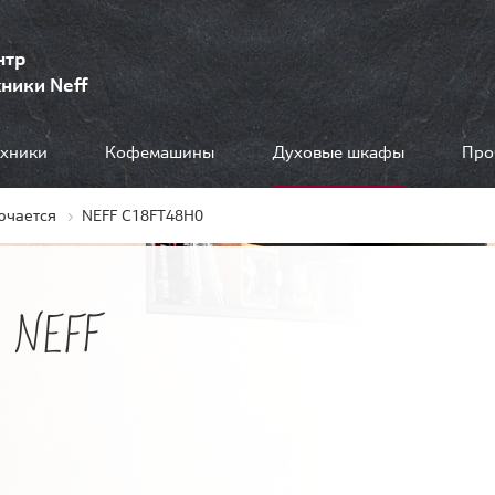
нтр
ники Neff
ехники
Кофемашины
Духовые шкафы
Про
ючается
NEFF C18FT48H0
 NEFF