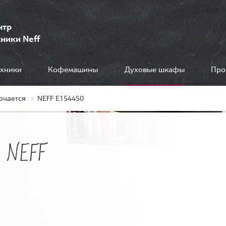
нтр
ники Neff
ехники
Кофемашины
Духовые шкафы
Про
ючается
NEFF E1544S0
 NEFF