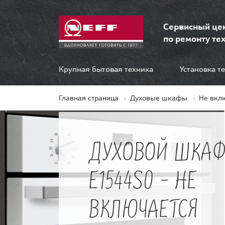
Сервисный це
по ремонту тех
Крупная бытовая техника
Установка т
Главная страница
Духовые шкафы
Не вкл
ДУХОВОЙ ШКАФ
E1544S0 - НЕ
ВКЛЮЧАЕТСЯ