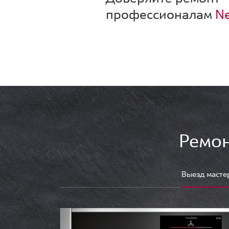
профессионалам
Ne
Ремон
Выезд масте