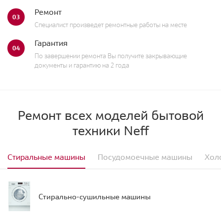
Ремонт
03
Специалист произведет ремонтные работы на месте
Гарантия
04
По завершении ремонта Вы получите закрывающие
документы и гарантию на 2 года
Ремонт всех моделей бытовой
техники Neff
Стиральные машины
Посудомоечные машины
Хол
Стирально-сушильные машины