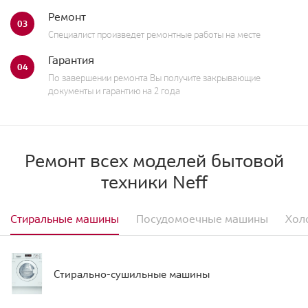
Ремонт
03
Специалист произведет ремонтные работы на месте
Гарантия
04
По завершении ремонта Вы получите закрывающие
документы и гарантию на 2 года
Ремонт всех моделей бытовой
техники Neff
Стиральные машины
Посудомоечные машины
Хол
Стирально-сушильные машины