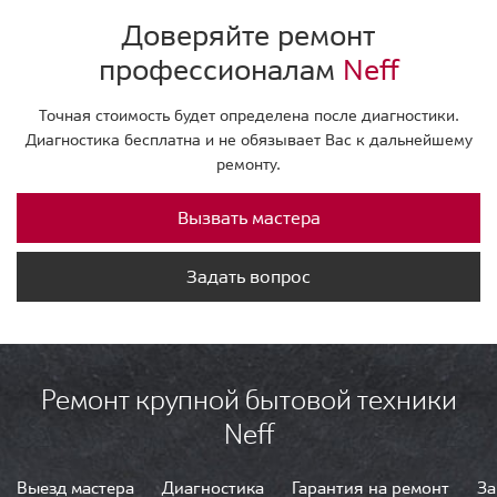
Доверяйте ремонт
профессионалам
Neff
Точная стоимость будет определена после диагностики.
Диагностика бесплатна и не обязывает Вас к дальнейшему
ремонту.
Вызвать мастера
Задать вопрос
Ремонт крупной бытовой техники
Neff
Выезд мастера
Диагностика
Гарантия на ремонт
За