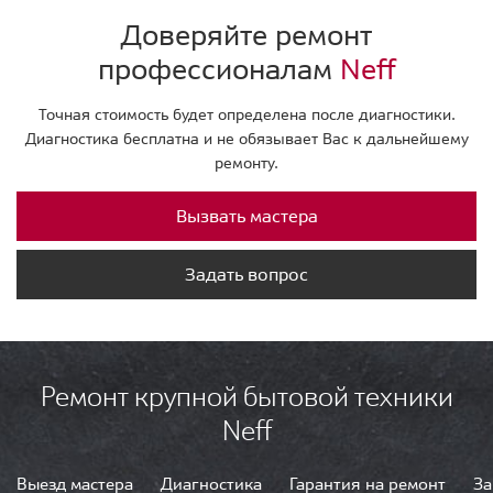
Доверяйте ремонт
профессионалам
Neff
Точная стоимость будет определена после диагностики.
Диагностика бесплатна и не обязывает Вас к дальнейшему
ремонту.
Вызвать мастера
Задать вопрос
Ремонт крупной бытовой техники
Neff
Выезд мастера
Диагностика
Гарантия на ремонт
За