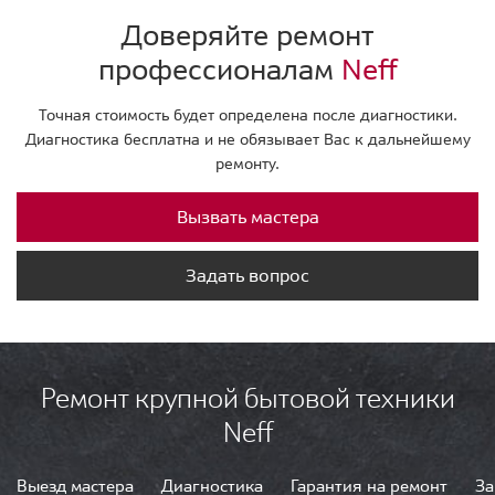
Доверяйте ремонт
профессионалам
Neff
Точная стоимость будет определена после диагностики.
Диагностика бесплатна и не обязывает Вас к дальнейшему
ремонту.
Вызвать мастера
Задать вопрос
Ремонт крупной бытовой техники
Neff
Выезд мастера
Диагностика
Гарантия на ремонт
За