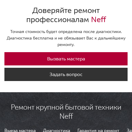
Доверяйте ремонт
профессионалам
Neff
Точная стоимость будет определена после диагностики.
Диагностика бесплатна и не обязывает Вас к дальнейшему
ремонту.
Вызвать мастера
Задать вопрос
Ремонт крупной бытовой техники
Neff
Выезд мастера
Диагностика
Гарантия на ремонт
За