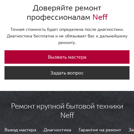
Доверяйте ремонт
профессионалам
Neff
Точная стоимость будет определена после диагностики.
Диагностика бесплатна и не обязывает Вас к дальнейшему
ремонту.
Вызвать мастера
Задать вопрос
Ремонт крупной бытовой техники
Neff
Выезд мастера
Диагностика
Гарантия на ремонт
За