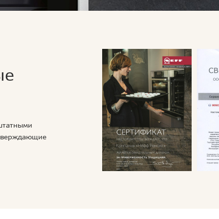
ые
 штатными
дтверждающие