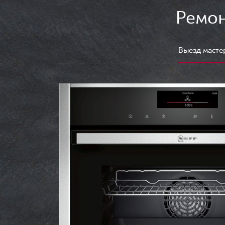
Ремон
Выезд масте