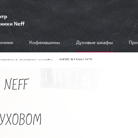
нтр
ники Neff
ехники
Кофемашины
Духовые шкафы
Про
дсветки в духовом шкафу
NEFF B15M42C0
 NEFF
ДУХОВОМ