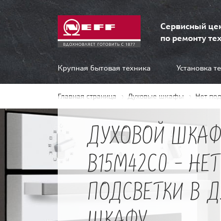
Сервисный це
по ремонту тех
Крупная бытовая техника
Установка т
Главная страница
Духовые шкафы
Нет по
ДУХОВОЙ ШКАФ
B15M42C0 - НЕТ
ПОДСВЕТКИ В 
ШКАФУ