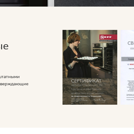
ые
 штатными
дтверждающие