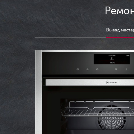
Ремон
Выезд масте