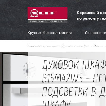
Сервисный це
по ремонту тех
Крупная бытовая техника
Установка т
Главная страница
Духовые шкафы
Нет по
ДУХОВОЙ ШКАФ
B15M42W3 - НЕ
ПОДСВЕТКИ В 
ШКАФУ