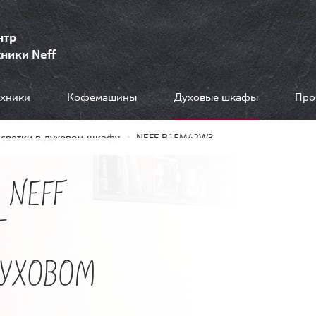
нтр
ники Neff
ехники
Кофемашины
Духовые шкафы
Про
дсветки в духовом шкафу
NEFF B15M42W3
 NEFF
Т
ДУХОВОМ