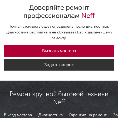
Доверяйте ремонт
профессионалам
Neff
Точная стоимость будет определена после диагностики.
Диагностика бесплатна и не обязывает Вас к дальнейшему
ремонту.
Вызвать мастера
Задать вопрос
Ремонт крупной бытовой техники
Neff
Выезд мастера
Диагностика
Гарантия на ремонт
За