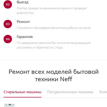
Выезд
02
Мастер приедет в назначенное время и проведет
диагностику
Ремонт
03
Специалист произведет ремонтные работы на месте
Гарантия
04
По завершении ремонта Вы получите закрывающие
документы и гарантию на 2 года
Ремонт всех моделей бытовой
техники Neff
Стиральные машины
Посудомоечные машины
Хол