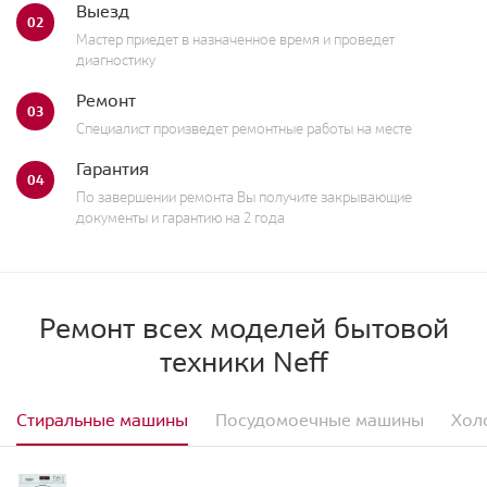
Выезд
02
Мастер приедет в назначенное время и проведет
диагностику
Ремонт
03
Специалист произведет ремонтные работы на месте
Гарантия
04
По завершении ремонта Вы получите закрывающие
документы и гарантию на 2 года
Ремонт всех моделей бытовой
техники Neff
Стиральные машины
Посудомоечные машины
Хол