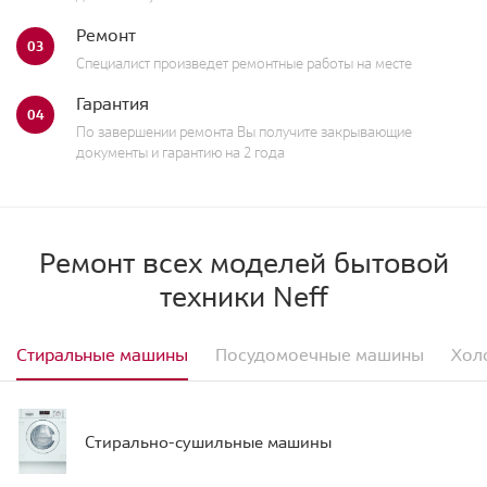
Ремонт
03
Специалист произведет ремонтные работы на месте
Гарантия
04
По завершении ремонта Вы получите закрывающие
документы и гарантию на 2 года
Ремонт всех моделей бытовой
техники Neff
Стиральные машины
Посудомоечные машины
Хол
Стирально-сушильные машины