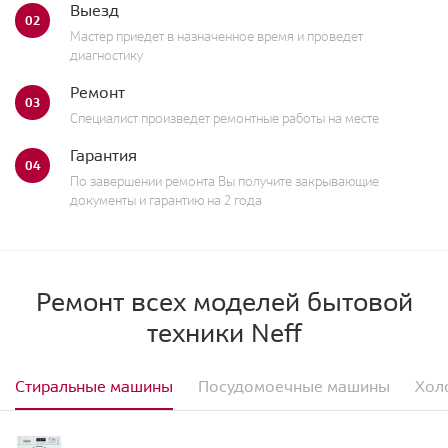
Выезд
02
Мастер приедет в назначенное время и проведет
диагностику
Ремонт
03
Специалист произведет ремонтные работы на месте
Гарантия
04
По завершении ремонта Вы получите закрывающие
документы и гарантию на 2 года
Ремонт всех моделей бытовой
техники Neff
Стиральные машины
Посудомоечные машины
Хол