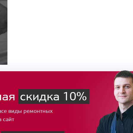
ная
скидка 10%
все виды ремонтных
з сайт