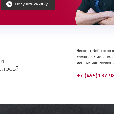
Получить скидку
Эксперт Neff готов
сложностями и поло
ки
данные или позвони
алось?
+7 (495)
137-9