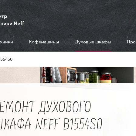
нтр
ники Neff
ехники
Кофемашины
Духовые шкафы
Про
1554S0
РЕМОНТ ДУХОВОГО
КАФА NEFF B1554S0