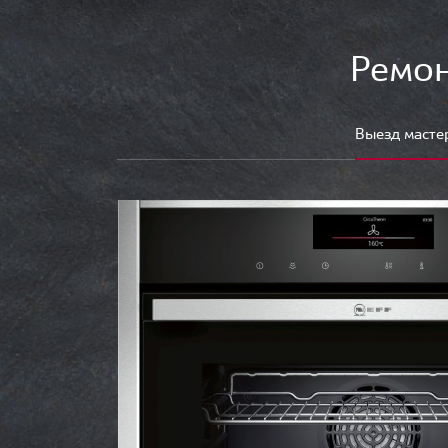
Ремон
Выезд масте