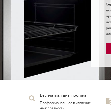
Се
до
пр
ис
ре
ил
Бесплатная диагностика
Профессиональное выявление
неисправности