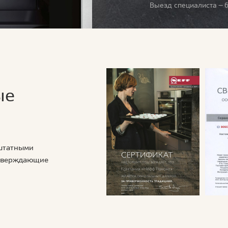
Выезд специалиста — б
ые
 штатными
дтверждающие