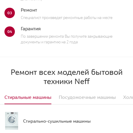
Ремонт
03
Специалист произведет ремонтные работы на месте
Гарантия
04
По завершении ремонта Вы получите закрывающие
документы и гарантию на 2 года
Ремонт всех моделей бытовой
техники Neff
Стиральные машины
Посудомоечные машины
Хол
Стирально-сушильные машины