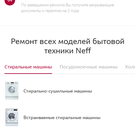
По завершении ремонта Вы получите закрывающие
документы и гарантию на 2 года
Ремонт всех моделей бытовой
техники Neff
Стиральные машины
Посудомоечные машины
Хол
Стирально-сушильные машины
Встраиваемые стиральные машины