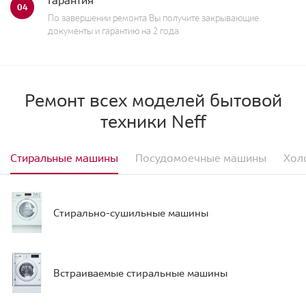
04
По завершении ремонта Вы получите закрывающие
документы и гарантию на 2 года
Ремонт всех моделей бытовой
техники Neff
Стиральные машины
Посудомоечные машины
Хол
Стирально-сушильные машины
Встраиваемые стиральные машины