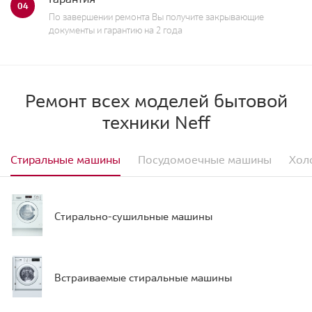
04
По завершении ремонта Вы получите закрывающие
документы и гарантию на 2 года
Ремонт всех моделей бытовой
техники Neff
Стиральные машины
Посудомоечные машины
Хол
Стирально-сушильные машины
Встраиваемые стиральные машины