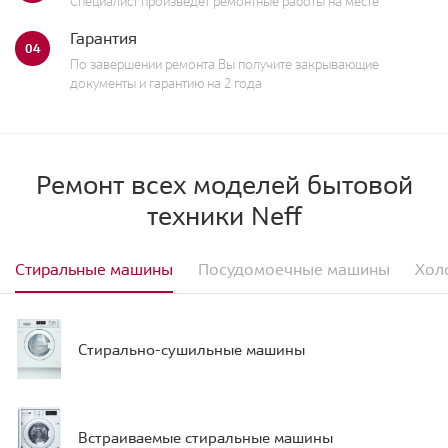
Специалист произведет ремонтные работы на месте
Гарантия
04
По завершении ремонта Вы получите закрывающие
документы и гарантию на 2 года
Ремонт всех моделей бытовой
техники Neff
Стиральные машины
Посудомоечные машины
Хол
Стирально-сушильные машины
Встраиваемые стиральные машины