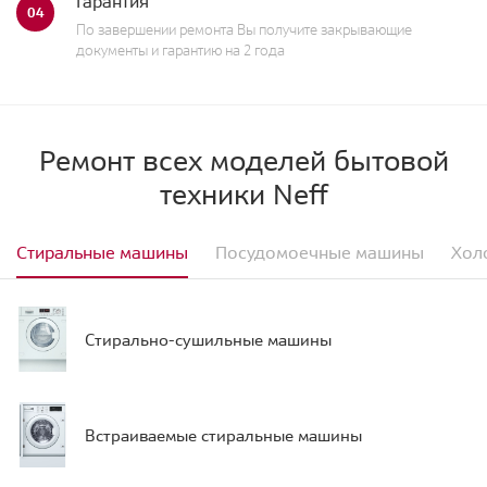
Гарантия
04
По завершении ремонта Вы получите закрывающие
документы и гарантию на 2 года
Ремонт всех моделей бытовой
техники Neff
Стиральные машины
Посудомоечные машины
Хол
Стирально-сушильные машины
Встраиваемые стиральные машины