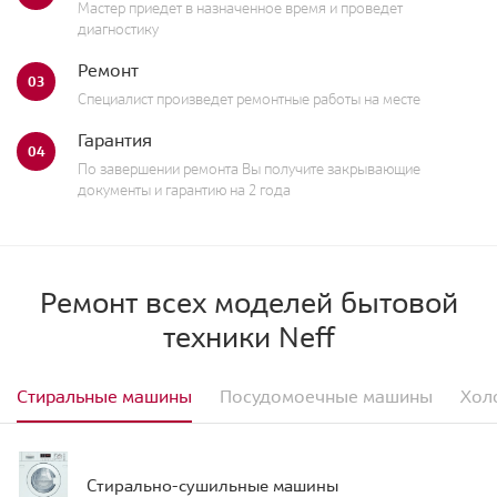
Мастер приедет в назначенное время и проведет
диагностику
Ремонт
03
Специалист произведет ремонтные работы на месте
Гарантия
04
По завершении ремонта Вы получите закрывающие
документы и гарантию на 2 года
Ремонт всех моделей бытовой
техники Neff
Стиральные машины
Посудомоечные машины
Хол
Стирально-сушильные машины