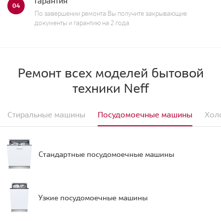
Гарантия
04
По завершении ремонта Вы получите закрывающие
документы и гарантию на 2 года
Ремонт всех моделей бытовой
техники Neff
Стиральные машины
Посудомоечные машины
Хол
Стандартные посудомоечные машины
Узкие посудомоечные машины