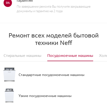
Гарантия
04
По завершении ремонта Вы получите закрывающие
документы и гарантию на 2 года
Ремонт всех моделей бытовой
техники Neff
Стиральные машины
Посудомоечные машины
Хол
Стандартные посудомоечные машины
Узкие посудомоечные машины