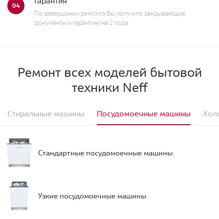
Гарантия
04
По завершении ремонта Вы получите закрывающие
документы и гарантию на 2 года
Ремонт всех моделей бытовой
техники Neff
Стиральные машины
Посудомоечные машины
Хол
Стандартные посудомоечные машины
Узкие посудомоечные машины