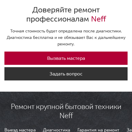
Доверяйте ремонт
профессионалам
Neff
Точная стоимость будет определена после диагностики.
Диагностика бесплатна и не обязывает Вас к дальнейшему
ремонту.
Вызвать мастера
Задать вопрос
Ремонт крупной бытовой техники
Neff
Выезд мастера
Диагностика
Гарантия на ремонт
За