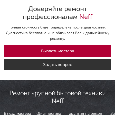
Доверяйте ремонт
профессионалам
Neff
Точная стоимость будет определена после диагностики.
Диагностика бесплатна и не обязывает Вас к дальнейшему
ремонту.
Вызвать мастера
Задать вопрос
Ремонт крупной бытовой техники
Neff
Выезд мастера
Диагностика
Гарантия на ремонт
За