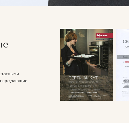
ые
 штатными
дтверждающие