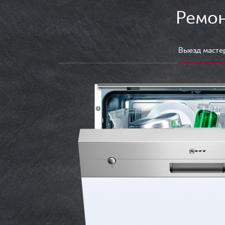
Ремон
Выезд масте