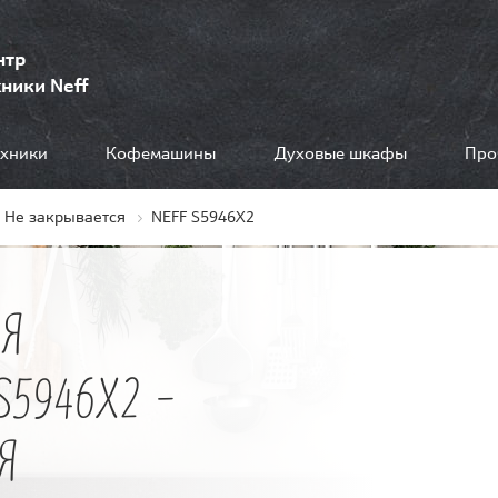
нтр
ники Neff
ехники
Кофемашины
Духовые шкафы
Про
Не закрывается
NEFF S5946X2
Я
5946X2 -
Я