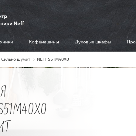
нтр
ники Neff
ехники
Кофемашины
Духовые шкафы
Про
Сильно шумит
NEFF S51M40X0
Я
S51M40X0
ИТ