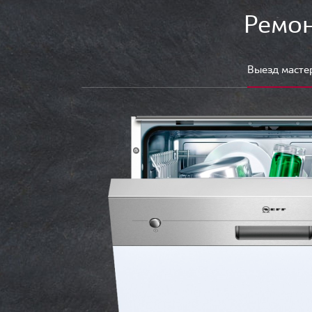
Ремон
Выезд масте