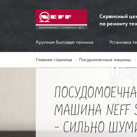
Сервисный це
по ремонту тех
Крупная бытовая техника
Установка т
Главная страница
Посудомоечные машины
ПОСУДОМОЕЧНА
МАШИНА NEFF 
- СИЛЬНО ШУМ