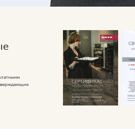
ые
 штатными
дтверждающие