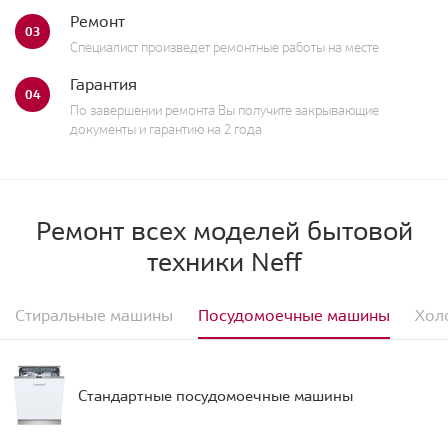
Ремонт
03
Специалист произведет ремонтные работы на месте
Гарантия
04
По завершении ремонта Вы получите закрывающие
документы и гарантию на 2 года
Ремонт всех моделей бытовой
техники Neff
Стиральные машины
Посудомоечные машины
Хол
Стандартные посудомоечные машины