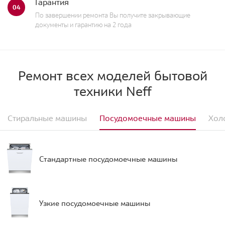
Гарантия
04
По завершении ремонта Вы получите закрывающие
документы и гарантию на 2 года
Ремонт всех моделей бытовой
техники Neff
Стиральные машины
Посудомоечные машины
Хол
Стандартные посудомоечные машины
Узкие посудомоечные машины