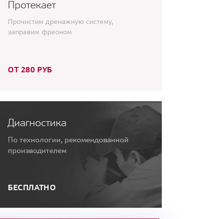
Протекает
Прочистим дренажную систему,
заправим фреоном
ОТ 280 РУБ
Диагностика
По технологии, рекомендованной
производителем
БЕСПЛАТНО