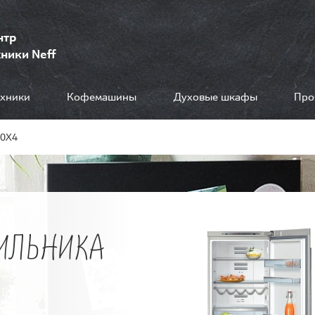
нтр
ники Neff
ехники
Кофемашины
Духовые шкафы
Про
80X4
ИЛЬНИКА