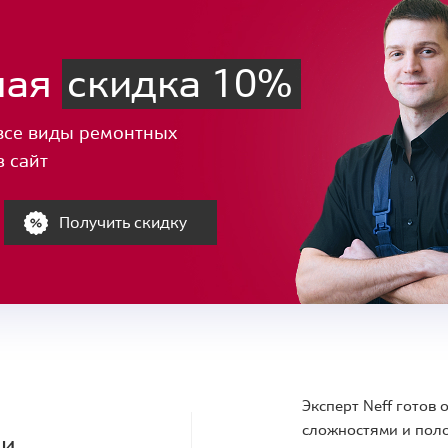
ная
скидка 10%
все виды ремонтных
з сайт
Получить скидку
Эксперт Neff готов
сложностями и поло
ки