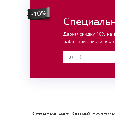
Специаль
Дарим скидку 10% на 
работ при заказе чере
В списке нет Вашей полом