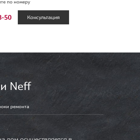
те по номеру
8-50
Консультация
и Neff
роки ремонта
на дом осуществляется в