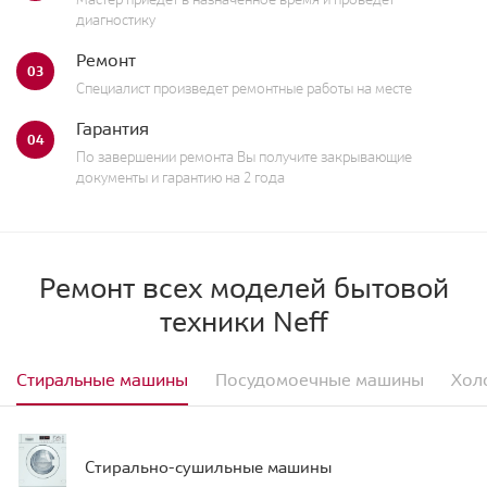
диагностику
Ремонт
03
Специалист произведет ремонтные работы на месте
Гарантия
04
По завершении ремонта Вы получите закрывающие
документы и гарантию на 2 года
Ремонт всех моделей бытовой
техники Neff
Стиральные машины
Посудомоечные машины
Хол
Стирально-сушильные машины