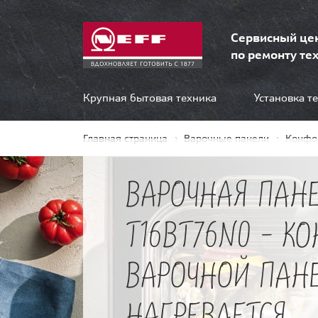
Сервисный це
по ремонту тех
Крупная бытовая техника
Установка т
Главная страница
Варочные панели
Конфо
ВАРОЧНАЯ ПАНЕ
T16BT76N0 - К
ВАРОЧНОЙ ПАН
НАГРЕВАЕТСЯ