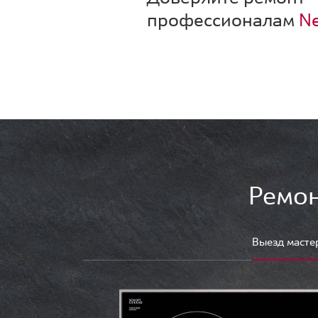
профессионалам
Ne
Ремон
Выезд масте