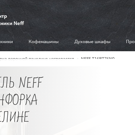
нтр
ники Neff
ехники
Кофемашины
Духовые шкафы
Про
рка варочной панелине нагревается
NEFF T16BT76N0
ЛЬ NEFF
ОНФОРКА
ЕЛИНЕ