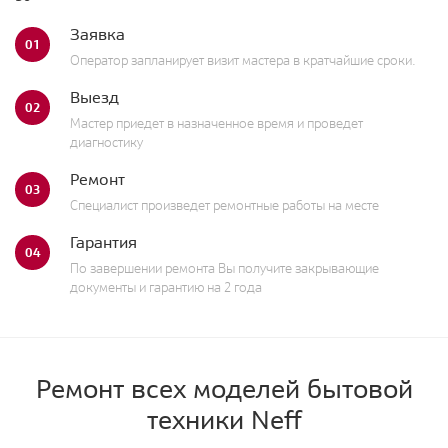
Заявка
01
Оператор запланирует визит мастера в кратчайшие сроки.
Выезд
02
Мастер приедет в назначенное время и проведет
диагностику
Ремонт
03
Специалист произведет ремонтные работы на месте
Гарантия
04
По завершении ремонта Вы получите закрывающие
документы и гарантию на 2 года
Ремонт всех моделей бытовой
техники Neff