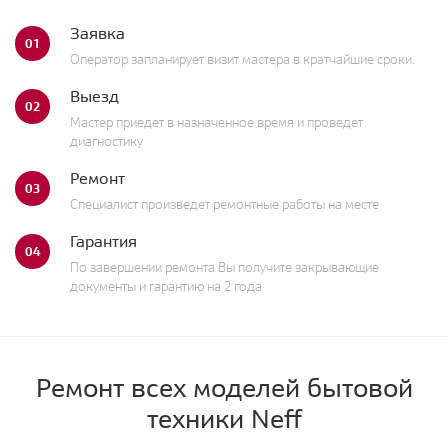
Заявка
01
Оператор запланирует визит мастера в кратчайшие сроки.
Выезд
02
Мастер приедет в назначенное время и проведет
диагностику
Ремонт
03
Специалист произведет ремонтные работы на месте
Гарантия
04
По завершении ремонта Вы получите закрывающие
документы и гарантию на 2 года
Ремонт всех моделей бытовой
техники Neff