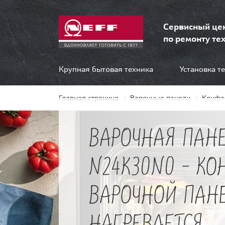
Сервисный це
по ремонту тех
Крупная бытовая техника
Установка т
Главная страница
Варочные панели
Конфо
ВАРОЧНАЯ ПАНЕ
N24K30N0 - КО
ВАРОЧНОЙ ПАН
НАГРЕВАЕТСЯ