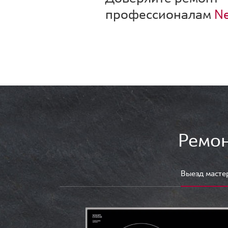
профессионалам
Ne
Ремон
Выезд масте