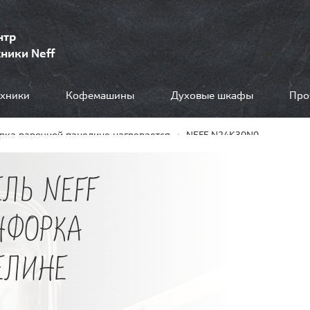
нтр
ники Neff
ехники
Кофемашины
Духовые шкафы
Про
рка варочной панелине нагревается
NEFF N24K30N0
ЛЬ NEFF
НФОРКА
ЕЛИНЕ