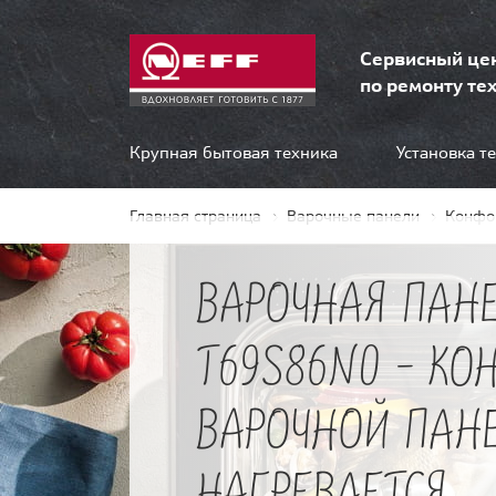
Сервисный це
по ремонту тех
Крупная бытовая техника
Установка т
Главная страница
Варочные панели
Конфо
ВАРОЧНАЯ ПАНЕ
T69S86N0 - КО
ВАРОЧНОЙ ПАН
НАГРЕВАЕТСЯ