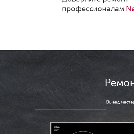
профессионалам
Ne
Ремон
Выезд масте