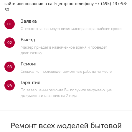
сайте или позвонив в call-центр по телефону
+7 (495) 137-98-
50
Заявка
01
Оператор запланирует визит мастера в кратчайшие сроки.
Выезд
02
Мастер приедет в назначенное время и проведет
диагностику
Ремонт
03
Специалист произведет ремонтные работы на месте
Гарантия
04
По завершении ремонта Вы получите закрывающие
документы и гарантию на 2 года
Ремонт всех моделей бытовой