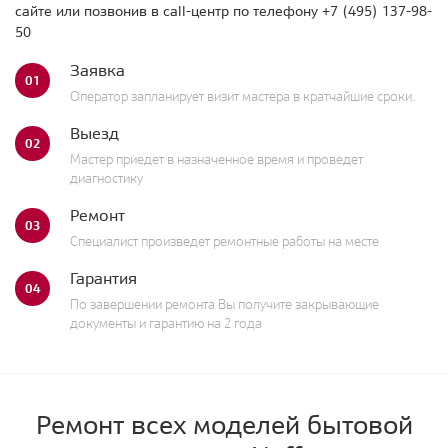
сайте или позвонив в call-центр по телефону
+7 (495) 137-98-
50
Заявка
01
Оператор запланирует визит мастера в кратчайшие сроки.
Выезд
02
Мастер приедет в назначенное время и проведет
диагностику
Ремонт
03
Специалист произведет ремонтные работы на месте
Гарантия
04
По завершении ремонта Вы получите закрывающие
документы и гарантию на 2 года
Ремонт всех моделей бытовой