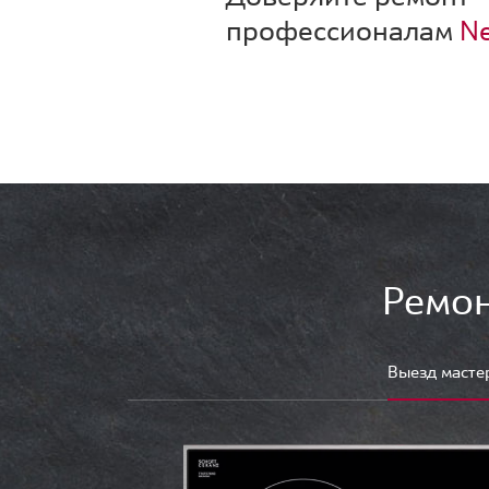
профессионалам
Ne
Ремон
Выезд масте