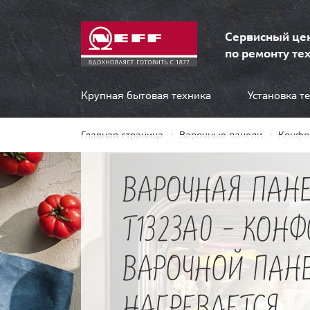
Сервисный це
по ремонту тех
Крупная бытовая техника
Установка т
Главная страница
Варочные панели
Конфо
ВАРОЧНАЯ ПАНЕ
T1323A0 - КОН
ВАРОЧНОЙ ПАН
НАГРЕВАЕТСЯ