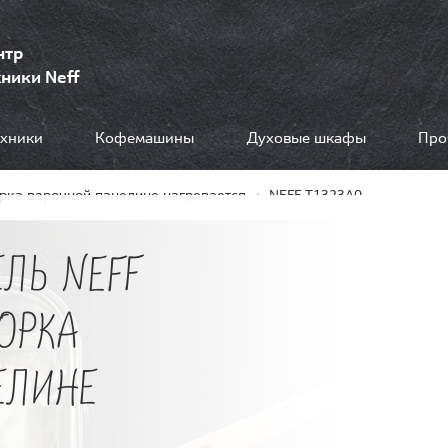
нтр
ники Neff
ехники
Кофемашины
Духовые шкафы
Про
рка варочной панелине нагревается
NEFF T1323A0
ЛЬ NEFF
ФОРКА
ЕЛИНЕ