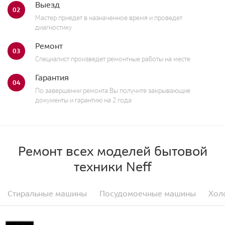
Выезд
02
Мастер приедет в назначенное время и проведет
диагностику
Ремонт
03
Специалист произведет ремонтные работы на месте
Гарантия
04
По завершении ремонта Вы получите закрывающие
документы и гарантию на 2 года
Ремонт всех моделей бытовой
техники Neff
Стиральные машины
Посудомоечные машины
Хол