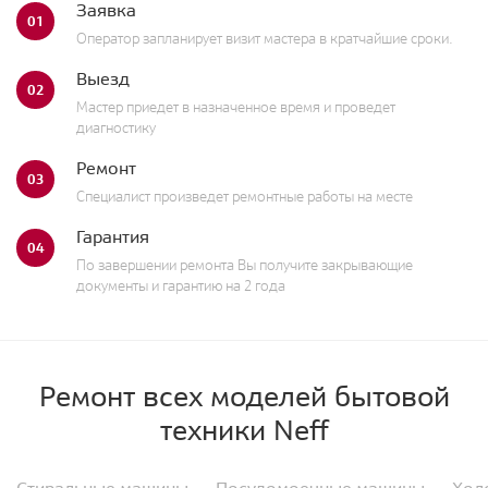
Заявка
01
Оператор запланирует визит мастера в кратчайшие сроки.
Выезд
02
Мастер приедет в назначенное время и проведет
диагностику
Ремонт
03
Специалист произведет ремонтные работы на месте
Гарантия
04
По завершении ремонта Вы получите закрывающие
документы и гарантию на 2 года
Ремонт всех моделей бытовой
техники Neff
Стиральные машины
Посудомоечные машины
Хол