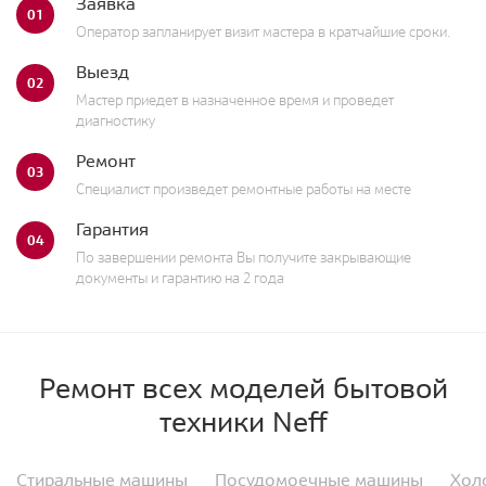
Заявка
01
Оператор запланирует визит мастера в кратчайшие сроки.
Выезд
02
Мастер приедет в назначенное время и проведет
диагностику
Ремонт
03
Специалист произведет ремонтные работы на месте
Гарантия
04
По завершении ремонта Вы получите закрывающие
документы и гарантию на 2 года
Ремонт всех моделей бытовой
техники Neff
Стиральные машины
Посудомоечные машины
Хол